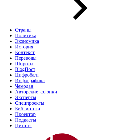
Страны
Политика
Экономика
История
Контекст
Переводы
Шпроты
BlogПост
Цифробалт
Инфографика
Чемодан
Авторские колонки
Эксперты
Спецпроекты
Библиотека
Проектор
Подкасты
Цитаты