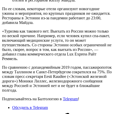
отелей и ресторанов Киллу Майдла.
По ее словам, некоторые отели организуют новогодние
ужины и мероприятия, но крупных праздников не ожидается.
Рестораны в Эстонии из-за пандемии работают до 23:00,
добавила Майдла.
«Туризма как такового нет. Выехать из России можно только
по веской причине. Например, если человек купил спа-пакет,
включающий медицинские услуги, то он может
путешествовать. Со стороны Эстонии особых ограничений не
было, скорее, вопрос в том, как выехать из России», —
добавил глава коммерческого отдела Lux Express Райт
Реммель.
По сравнению с допандемийным 2019 годом, пассажиропоток
между Таллином и Санкт-Петербургом сократился на 75%. По
словам пресс-секретаря Eesti Raudtee («Эстонской железной
дороги») Моники Лиллес, железнодорожного сообщения
между Россией и Эстонией нет и не будет в ближайшие
полгода.
Подписывайтесь на Балтологию в
Telegram
!
Обсудить в Telegram