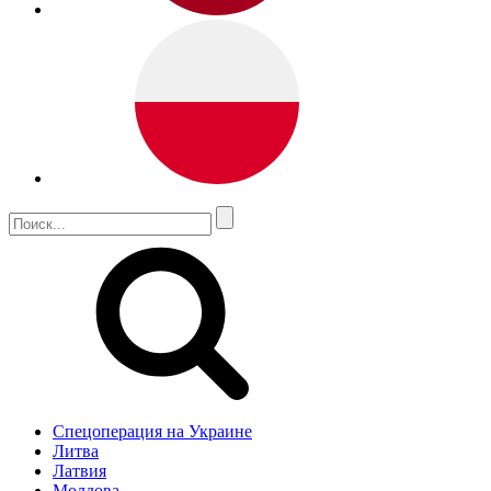
Спецоперация на Украине
Литва
Латвия
Молдова