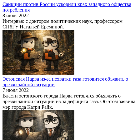
Санкции против России ускорили крах западного общества
потребления
8 июля 2022
Интервью с доктором политических наук, профессором
СПбГУ Натальей Ереминой.
Эстонская Нарва из-за нехватки газа готовится объявить о
чрезвычайной ситуации
7 июля 2022
Власти эстонского города Нарва готовятся объявлять о
чрезвычайной ситуации из-за дефицита газа. Об этом заявила
мэр города Катри Райк.