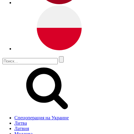
Спецоперация на Украине
Литва
Латвия
Молдова