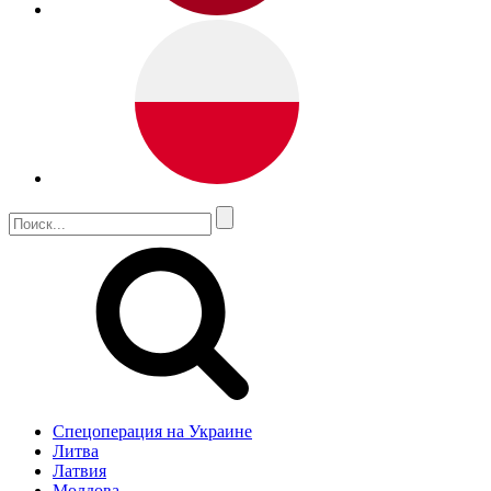
Спецоперация на Украине
Литва
Латвия
Молдова