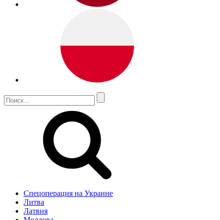
Спецоперация на Украине
Литва
Латвия
Молдова