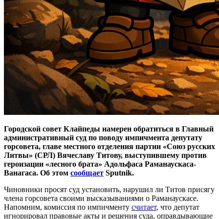
Городской совет Клайпеды намерен обратиться в Главный
административный суд по поводу импичмента депутату
горсовета, главе местного отделения партии «Союз русских
Литвы» (СРЛ) Вячеславу Титову, выступившему против
героизации «лесного брата» Адольфаса Раманаускаса-
Ванагаса. Об этом
сообщает
Sputnik.
Чиновники просят суд установить, нарушил ли Титов присягу
члена горсовета своими высказываниями о Раманаускасе.
Напомним, комиссия по импичменту
считает
, что депутат
игнорировал правовые акты и решения суда, оправдывающие