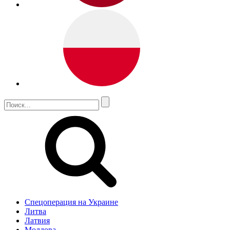
Спецоперация на Украине
Литва
Латвия
Молдова