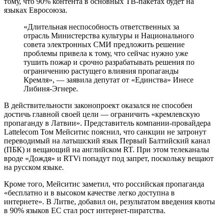
тому, что 90% контента в основных ТВ-пакетах будет на
языках Евросоюза.
«Длительная неспособность ответственных за
отрасль Министерства культуры и Национального
совета электронных СМИ предложить решение
проблемы привела к тому, что сейчас нужно уже
тушить пожар и срочно разрабатывать решения по
ограничению растущего влияния пропаганды
Кремля», — заявила депутат от «Единства» Инесе
Либиня-Эгнере.
В действительности законопроект оказался не способен
достичь главной своей цели — ограничить «кремлевскую
пропаганду в Латвии». Представитель компании-провайдера
Lattelecom Том Мейситис пояснил, что санкции не затронут
переводимый на латышский язык Первый Балтийский канал
(ПБК) и вещающий на английском RT. При этом телеканалы
вроде «Дождя» и RTVi попадут под запрет, поскольку вещают
на русском языке.
Кроме того, Мейситис заметил, что российская пропаганда
«бесплатно и в высоком качестве легко доступна в
интернете». В Литве, добавил он, результатом введения квоты
в 90% языков ЕС стал рост интернет-пиратства.