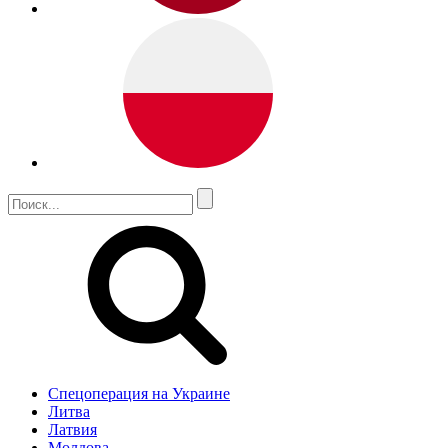
Спецоперация на Украине
Литва
Латвия
Молдова