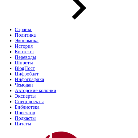
Страны
Политика
Экономика
История
Контекст
Переводы
Шпроты
BlogПост
Цифробалт
Инфографика
Чемодан
Авторские колонки
Эксперты
Спецпроекты
Библиотека
Проектор
Подкасты
Цитаты