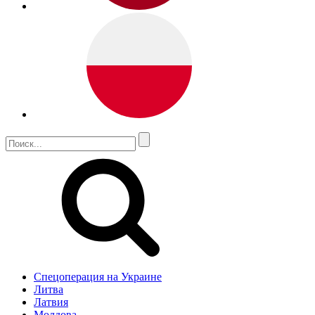
Спецоперация на Украине
Литва
Латвия
Молдова