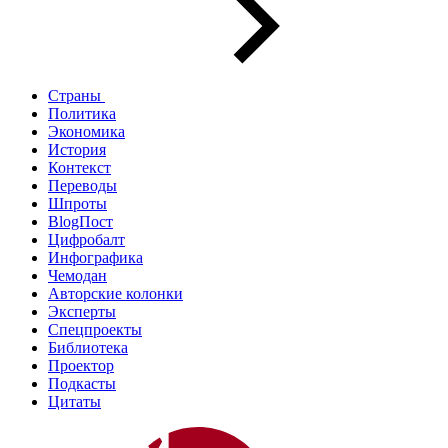
Страны
Политика
Экономика
История
Контекст
Переводы
Шпроты
BlogПост
Цифробалт
Инфографика
Чемодан
Авторские колонки
Эксперты
Спецпроекты
Библиотека
Проектор
Подкасты
Цитаты