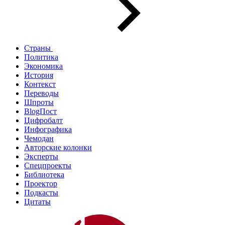
Страны
Политика
Экономика
История
Контекст
Переводы
Шпроты
BlogПост
Цифробалт
Инфографика
Чемодан
Авторские колонки
Эксперты
Спецпроекты
Библиотека
Проектор
Подкасты
Цитаты