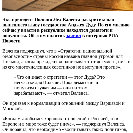
Экс-президент Польши Лех Валенса раскритиковал
нынешнего главу государства Анджея Дуду. По его мнению,
сейчас у власти в республике находятся демагоги и
популисты. Об этом политик
заявил
в интервью РИА
Новости.
Валенса подчеркнул, что в «Стратегии национальной
безопасности» страны Россия названа главной угрозой для
Польши, а когда президент «подписывал этот документ, никто
из его многочисленных советников не выступил против».
«Что он знает о стратегии — этот Дуда? Это
несчастье для Польши. Пока демагогия и
популизм служат им — они на этом
зарабатывают», — отметил Валенса.
Он призвал к нормализации отношений между Варшавой и
Москвой.
«Когда мы добьемся хороших отношений с Россией, то в
Европе и в мире тоже будет иначе», — подчеркнул Валенса.
Он добавил, что необходимо «воспитывать таких политиков,