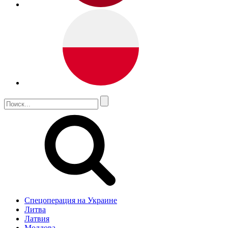
Спецоперация на Украине
Литва
Латвия
Молдова