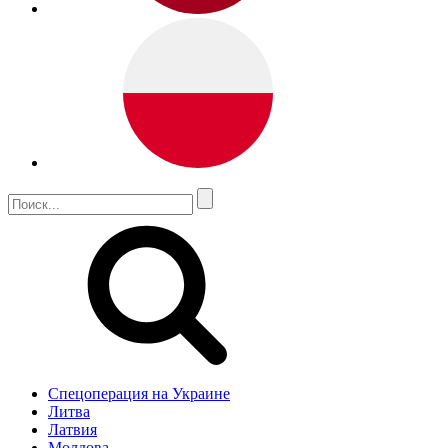
Спецоперация на Украине
Литва
Латвия
Молдова