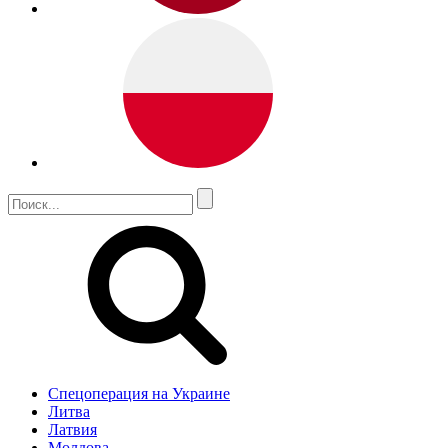
Спецоперация на Украине
Литва
Латвия
Молдова