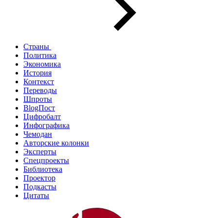
Страны
Политика
Экономика
История
Контекст
Переводы
Шпроты
BlogПост
Цифробалт
Инфографика
Чемодан
Авторские колонки
Эксперты
Спецпроекты
Библиотека
Проектор
Подкасты
Цитаты