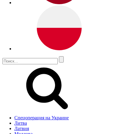
Спецоперация на Украине
Литва
Латвия
Молдова