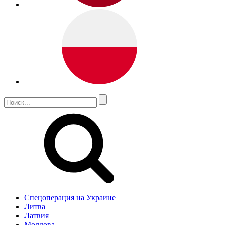
Спецоперация на Украине
Литва
Латвия
Молдова