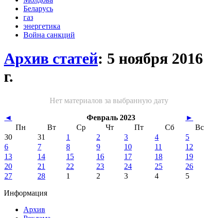
Беларусь
газ
энергетика
Война санкций
Архив статей
: 5 ноября 2016
г.
Нет материалов за выбранную дату
◄
Февраль 2023
►
Пн
Вт
Ср
Чт
Пт
Сб
Вс
30
31
1
2
3
4
5
6
7
8
9
10
11
12
13
14
15
16
17
18
19
20
21
22
23
24
25
26
27
28
1
2
3
4
5
Информация
Архив