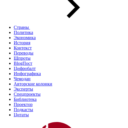
Страны
Политика
Экономика
История
Контекст
Переводы
Шпроты
BlogПост
Цифробалт
Инфографика
Чемодан
Авторские колонки
Эксперты
Спецпроекты
Библиотека
Проектор
Подкасты
Цитаты