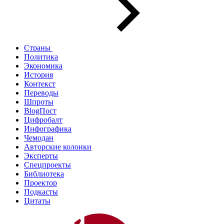
Страны
Политика
Экономика
История
Контекст
Переводы
Шпроты
BlogПост
Цифробалт
Инфографика
Чемодан
Авторские колонки
Эксперты
Спецпроекты
Библиотека
Проектор
Подкасты
Цитаты