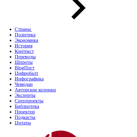
Страны
Политика
Экономика
История
Контекст
Переводы
Шпроты
BlogПост
Цифробалт
Инфографика
Чемодан
Авторские колонки
Эксперты
Спецпроекты
Библиотека
Проектор
Подкасты
Цитаты