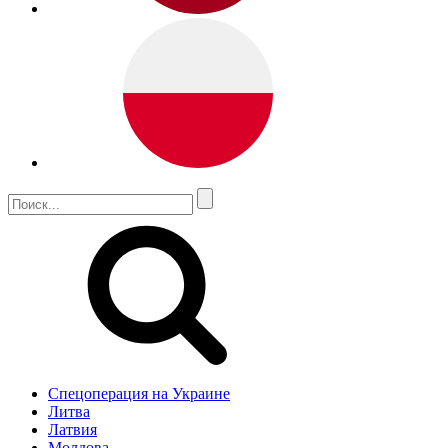
Спецоперация на Украине
Литва
Латвия
Молдова