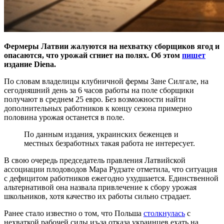
Фермеры Латвии жалуются на нехватку сборщиков ягод и
опасаются, что урожай сгниет на полях. Об этом
пишет
издание Diena.
По словам владелицы клубничной фермы Зане Силгале, на
сегодняшний день за 6 часов работы на поле сборщики
получают в среднем 25 евро. Без возможности найти
дополнительных работников к концу сезона примерно
половина урожая останется в поле.
По данным издания, украинских беженцев и
местных безработных такая работа не интересует.
В свою очередь председатель правления Латвийской
ассоциации плодоводов Мара Рудзате отметила, что ситуация
с дефицитом работников ежегодно ухудшается. Единственной
альтернативой она назвала привлечение к сбору урожая
школьников, хотя качество их работы сильно страдает.
Ранее стало известно о том, что Польша
столкнулась
с
нехваткой рабочей силы из-за отказа украинцев ехать на