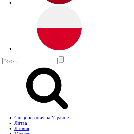
Спецоперация на Украине
Литва
Латвия
Молдова