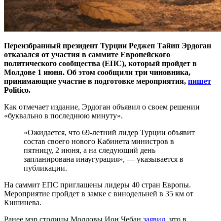
Переизбранный президент Турции Реджеп Тайип Эрдоган
отказался от участия в саммите Европейского
политического сообщества (ЕПС), который пройдет в
Молдове 1 июня. Об этом сообщили три чиновника,
принимающие участие в подготовке мероприятия,
пишет
Politico.
Как отмечает издание, Эрдоган объявил о своем решении
«буквально в последнюю минуту».
«Ожидается, что 69-летний лидер Турции объявит
состав своего нового Кабинета министров в
пятницу, 2 июня, а на следующий день
запланирована инаугурация», — указывается в
публикации.
На саммит ЕПС приглашены лидеры 40 стран Европы.
Мероприятие пройдет в замке с винодельней в 35 км от
Кишинева.
Ранее мэр столицы Молдовы Ион Чебан
заявил
, что в