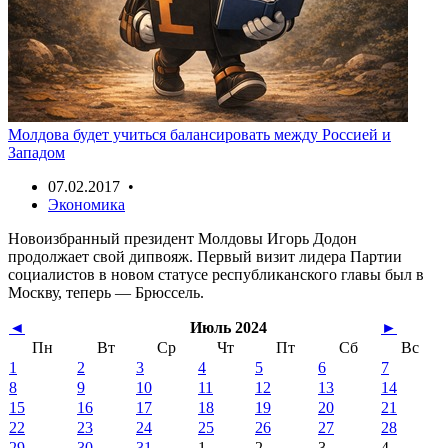
Молдова будет учиться балансировать между Россией и
Западом
07.02.2017 •
Экономика
Новоизбранный президент Молдовы Игорь Додон
продолжает свой дипвояж. Первый визит лидера Партии
социалистов в новом статусе республиканского главы был в
Москву, теперь — Брюссель.
◄
Июль 2024
►
Пн
Вт
Ср
Чт
Пт
Сб
Вс
1
2
3
4
5
6
7
8
9
10
11
12
13
14
15
16
17
18
19
20
21
22
23
24
25
26
27
28
29
30
31
1
2
3
4