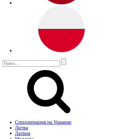
Спецоперация на Украине
Литва
Латвия
Молдова