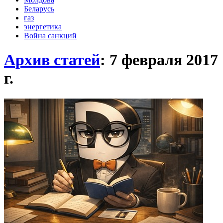
Беларусь
газ
энергетика
Война санкций
Архив статей
: 7 февраля 2017
г.