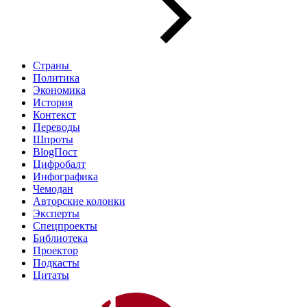
Страны
Политика
Экономика
История
Контекст
Переводы
Шпроты
BlogПост
Цифробалт
Инфографика
Чемодан
Авторские колонки
Эксперты
Спецпроекты
Библиотека
Проектор
Подкасты
Цитаты