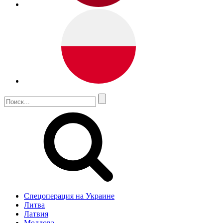
Спецоперация на Украине
Литва
Латвия
Молдова