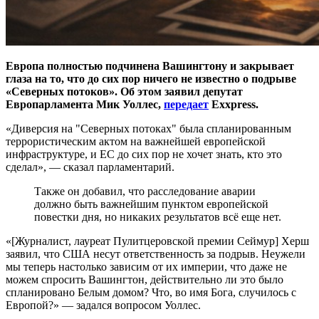
Европа полностью подчинена Вашингтону и закрывает
глаза на то, что до сих пор ничего не известно о подрыве
«Северных потоков». Об этом заявил депутат
Европарламента Мик Уоллес,
передает
Exxpress.
«Диверсия на "Северных потоках" была спланированным
террористическим актом на важнейшей европейской
инфраструктуре, и ЕС до сих пор не хочет знать, кто это
сделал», — сказал парламентарий.
Также он добавил, что расследование аварии
должно быть важнейшим пунктом европейской
повестки дня, но никаких результатов всё еще нет.
«[Журналист, лауреат Пулитцеровской премии Сеймур] Херш
заявил, что США несут ответственность за подрыв. Неужели
мы теперь настолько зависим от их империи, что даже не
можем спросить Вашингтон, действительно ли это было
спланировано Белым домом? Что, во имя Бога, случилось с
Европой?» — задался вопросом Уоллес.