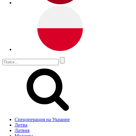
Спецоперация на Украине
Литва
Латвия
Молдова