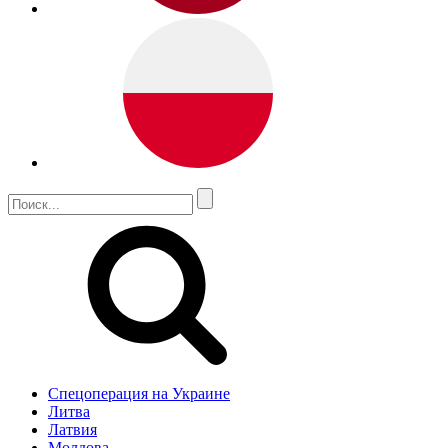
Спецоперация на Украине
Литва
Латвия
Молдова