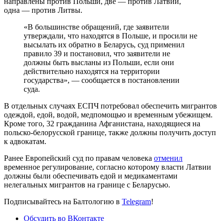
направлены против Польши, две — против Латвии,
одна — против Литвы.
«В большинстве обращений, где заявители
утверждали, что находятся в Польше, и просили не
высылать их обратно в Беларусь, суд применил
правило 39 и постановил, что заявители не
должны быть высланы из Польши, если они
действительно находятся на территории
государства», — сообщается в постановлении
суда.
В отдельных случаях ЕСПЧ потребовал обеспечить мигрантов
одеждой, едой, водой, медпомощью и временным убежищем.
Кроме того, 32 гражданина Афганистана, находящиеся на
польско-белорусской границе, также должны получить доступ
к адвокатам.
Ранее Европейский суд по правам человека
отменил
временное регулирование, согласно которому власти Латвии
должны были обеспечивать едой и медикаментами
нелегальных мигрантов на границе с Беларусью.
Подписывайтесь на Балтологию в
Telegram
!
Обсудить во ВКонтакте