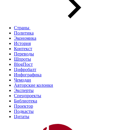
Страны
Политика
Экономика
История
Контекст
Переводы
Шпроты
BlogПост
Цифробалт
Инфографика
Чемодан
Авторские колонки
Эксперты
Спецпроекты
Библиотека
Проектор
Подкасты
Цитаты