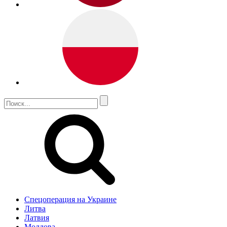
Спецоперация на Украине
Литва
Латвия
Молдова