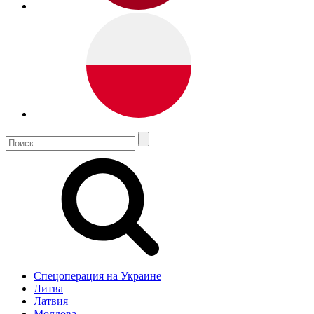
Спецоперация на Украине
Литва
Латвия
Молдова