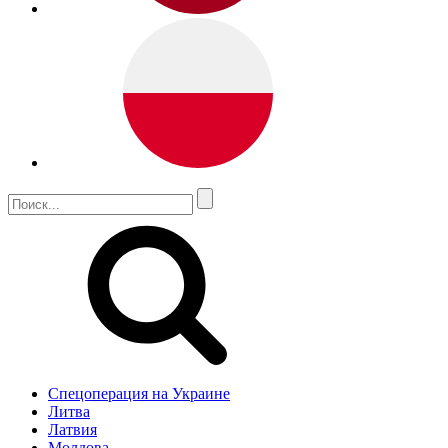
Спецоперация на Украине
Литва
Латвия
Молдова