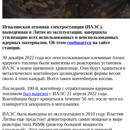
Игналинская атомная электростанция (ИАЭС),
выведенная в Литве из эксплуатации, завершила
утилизацию всех использованных и неиспользованных
ядерных материалов. Об этом
сообщается
на сайте
станции.
30 декабря 2022 года все неиспользованные клеммные блоки
ядерного топлива были вывезены из реакторных установок
ИАЭС в новое временное хранилище. Они будут храниться в
металлических контейнерах цилиндрической формы весом
около 4 тонн каждый. Всего таких контейнеров восемь.
Последний, 190-й, контейнер с отработанным ядерным
топливом
был вывезен
с ИАЭС 21 апреля 2022 года.
Контейнеры будут храниться в течение 50 лет, после чего их
планируется захоронить в могильнике.
ИАЭС была выведена из эксплуатации в 2010 году. Властям
Литвы еще предстоит демонтировать самые мощные в мире
реакторы типа РБМК (реактор большой мощности
канальный). Этот проект не имеет аналогов в мировой