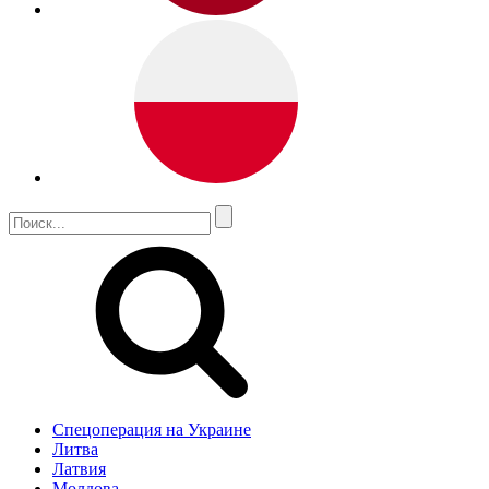
Спецоперация на Украине
Литва
Латвия
Молдова