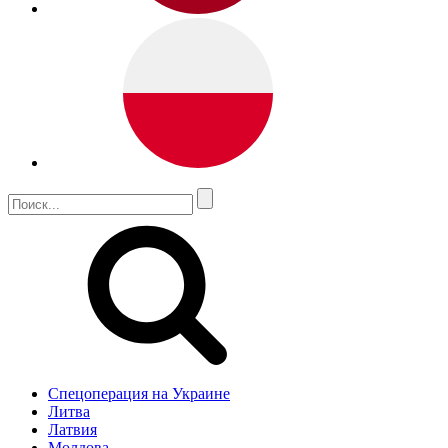
Спецоперация на Украине
Литва
Латвия
Молдова