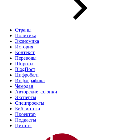
Страны
Политика
Экономика
История
Контекст
Переводы
Шпроты
BlogПост
Цифробалт
Инфографика
Чемодан
Авторские колонки
Эксперты
Спецпроекты
Библиотека
Проектор
Подкасты
Цитаты