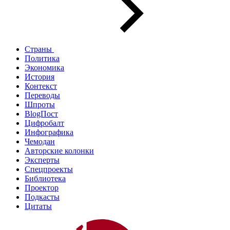
Страны
Политика
Экономика
История
Контекст
Переводы
Шпроты
BlogПост
Цифробалт
Инфографика
Чемодан
Авторские колонки
Эксперты
Спецпроекты
Библиотека
Проектор
Подкасты
Цитаты