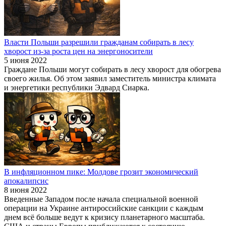
Власти Польши разрешили гражданам собирать в лесу
хворост из-за роста цен на энергоносители
5 июня 2022
Граждане Польши могут собирать в лесу хворост для обогрева
своего жилья. Об этом заявил заместитель министра климата
и энергетики республики Эдвард Сиарка.
В инфляционном пике: Молдове грозит экономический
апокалипсис
8 июня 2022
Введенные Западом после начала специальной военной
операции на Украине антироссийские санкции с каждым
днем всë больше ведут к кризису планетарного масштаба.