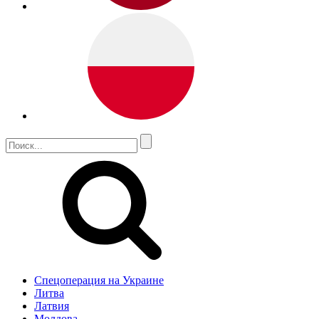
Спецоперация на Украине
Литва
Латвия
Молдова