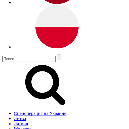
Спецоперация на Украине
Литва
Латвия
Молдова