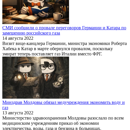
СМИ сообщили о провале переговоров Германии и Катара по
замещению российского газа
14 августа 2022
Визит вице-канцлера Германии, министра экономики Роберта
Хабека в Катар в марте обернулся провалом, поскольку
эмират теперь поставляет газ Италии вместо ФРГ.
Минздрав Молдовы обязал медучреждения экономить воду и
газ
13 августа 2022
Министерство здравоохранения Молдовы разослало по всем
медицинским учреждениям приказ об экономии
электричества, воды, газа и бензина в больницах.