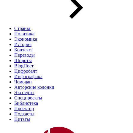
Страны
Политика
Экономика
История
Контекст
Переводы
Шпроты
BlogПост
Цифробалт
Инфографика
Чемодан
Авторские колонки
Эксперты
Спецпроекты
Библиотека
Проектор
Подкасты
Цитаты