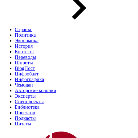
Страны
Политика
Экономика
История
Контекст
Переводы
Шпроты
BlogПост
Цифробалт
Инфографика
Чемодан
Авторские колонки
Эксперты
Спецпроекты
Библиотека
Проектор
Подкасты
Цитаты