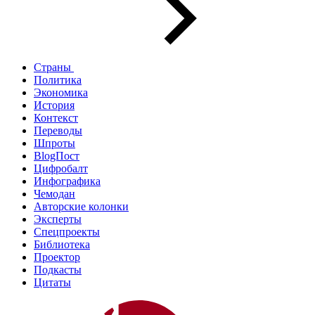
Страны
Политика
Экономика
История
Контекст
Переводы
Шпроты
BlogПост
Цифробалт
Инфографика
Чемодан
Авторские колонки
Эксперты
Спецпроекты
Библиотека
Проектор
Подкасты
Цитаты