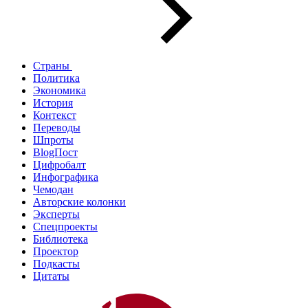
Страны
Политика
Экономика
История
Контекст
Переводы
Шпроты
BlogПост
Цифробалт
Инфографика
Чемодан
Авторские колонки
Эксперты
Спецпроекты
Библиотека
Проектор
Подкасты
Цитаты