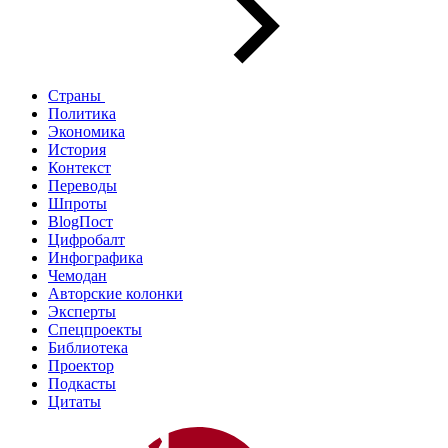
Страны
Политика
Экономика
История
Контекст
Переводы
Шпроты
BlogПост
Цифробалт
Инфографика
Чемодан
Авторские колонки
Эксперты
Спецпроекты
Библиотека
Проектор
Подкасты
Цитаты