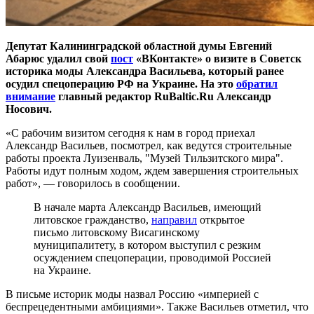
Депутат Калининградской областной думы Евгений
Абарюс удалил свой
пост
«ВКонтакте» о визите в Советск
историка моды Александра Васильева, который ранее
осудил спецоперацию РФ на Украине. На это
обратил
внимание
главный редактор RuBaltic.Ru Александр
Носович.
«С рабочим визитом сегодня к нам в город приехал
Александр Васильев, посмотрел, как ведутся строительные
работы проекта Луизенваль, "Музей Тильзитского мира".
Работы идут полным ходом, ждем завершения строительных
работ», — говорилось в сообщении.
В начале марта Александр Васильев, имеющий
литовское гражданство,
направил
открытое
письмо литовскому Висагинскому
муниципалитету, в котором выступил с резким
осуждением спецоперации, проводимой Россией
на Украине.
В письме историк моды назвал Россию «империей с
беспрецедентными амбициями». Также Васильев отметил, что