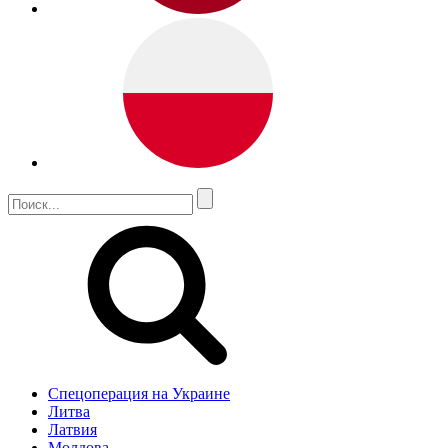
Спецоперация на Украине
Литва
Латвия
Молдова