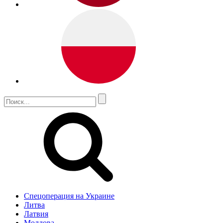
Спецоперация на Украине
Литва
Латвия
Молдова