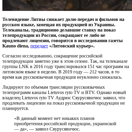
Телевидение Литвы снижает долю передач и фильмов на
русском языке, замещая их продукцией из Украины.
Телеканалы, традиционно делавшие ставку на показ
телепродукции из России, сокращают ее либо не
продлевают лицензии, говорится в исследовании газеты
Kauno diena,
передает
«Литовский курьер».
Согласно исследованию, сокращение российской
телепродукции заметно уже в этом сезоне. Так, на телеканале
группы LNK в 2016 году транслировался 151 час программ на
литовском языке в неделю. В 2019 году — 212 часов, в то
время как русскоязычная продукция неуклонно снижалась.
Лидируют по объемам трансляции русскоязычных
телепрограмм каналы Lietuvos ryto TV и BTV. Однако новый
владелец Lietuvos ryto TV Аудрюс Сяурусявичюс заявил, что
продлевать лицензии на показ русскоязычной продукции не
планируется.
«В данный момент нет никаких планов
приобретения российской продукции, украинской
— да», — заявил Сяурусявичюс.