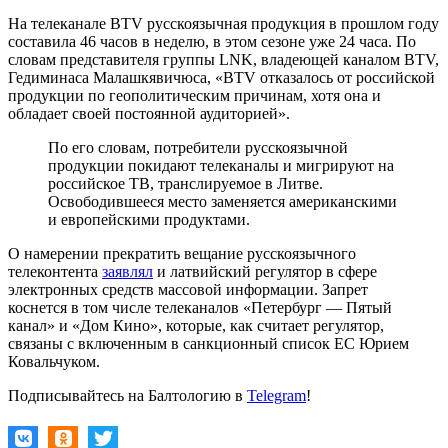
На телеканале BTV русскоязычная продукция в прошлом году
составила 46 часов в неделю, в этом сезоне уже 24 часа. По
словам представителя группы LNK, владеющей каналом BTV,
Гедиминаса Малашкявичюса, «BTV отказалось от российской
продукции по геополитическим причинам, хотя она и
обладает своей постоянной аудиторией».
По его словам, потребители русскоязычной
продукции покидают телеканалы и мигрируют на
российское ТВ, транслируемое в Литве.
Освободившееся место заменяется американскими
и европейскими продуктами.
О намерении прекратить вещание русскоязычного
телеконтента
заявлял
и латвийский регулятор в сфере
электронных средств массовой информации. Запрет
коснется в том числе телеканалов «Петербург — Пятый
канал» и «Дом Кино», которые, как считает регулятор,
связаны с включенным в санкционный список ЕС Юрием
Ковальчуком.
Подписывайтесь на Балтологию в
Telegram
!