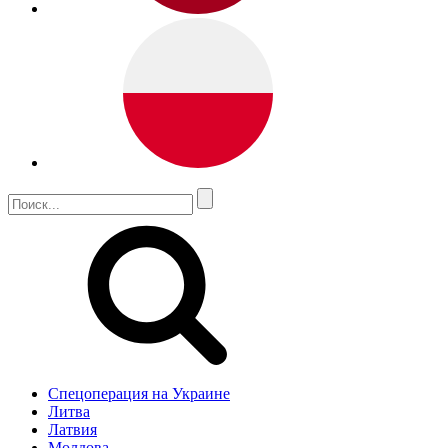
Спецоперация на Украине
Литва
Латвия
Молдова