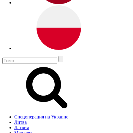
Спецоперация на Украине
Литва
Латвия
Молдова