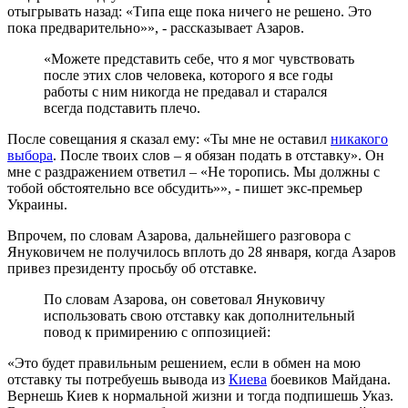
отыгрывать назад: «Типа еще пока ничего не решено. Это
пока предварительно»», - рассказывает Азаров.
«Можете представить себе, что я мог чувствовать
после этих слов человека, которого я все годы
работы с ним никогда не предавал и старался
всегда подставить плечо.
После совещания я сказал ему: «Ты мне не оставил
никакого
выбора
. После твоих слов – я обязан подать в отставку». Он
мне с раздражением ответил – «Не торопись. Мы должны с
тобой обстоятельно все обсудить»», - пишет экс-премьер
Украины.
Впрочем, по словам Азарова, дальнейшего разговора с
Януковичем не получилось вплоть до 28 января, когда Азаров
привез президенту просьбу об отставке.
По словам Азарова, он советовал Януковичу
использовать свою отставку как дополнительный
повод к примирению с оппозицией:
«Это будет правильным решением, если в обмен на мою
отставку ты потребуешь вывода из
Киева
боевиков Майдана.
Вернешь Киев к нормальной жизни и тогда подпишешь Указ.