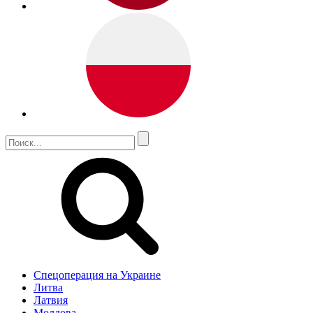
Спецоперация на Украине
Литва
Латвия
Молдова