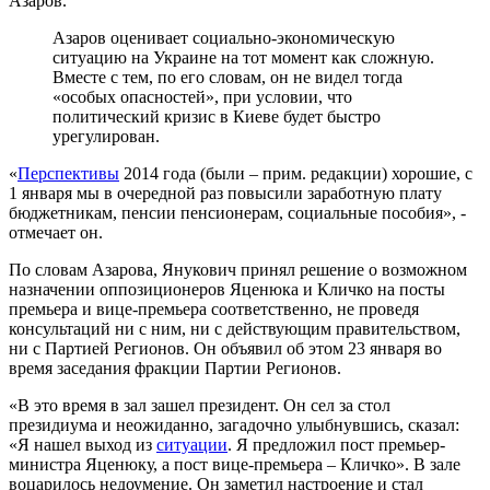
Азаров.
Азаров оценивает социально-экономическую
ситуацию на Украине на тот момент как сложную.
Вместе с тем, по его словам, он не видел тогда
«особых опасностей», при условии, что
политический кризис в Киеве будет быстро
урегулирован.
«
Перспективы
2014 года (были – прим. редакции) хорошие, с
1 января мы в очередной раз повысили заработную плату
бюджетникам, пенсии пенсионерам, социальные пособия», -
отмечает он.
По словам Азарова, Янукович принял решение о возможном
назначении оппозиционеров Яценюка и Кличко на посты
премьера и вице-премьера соответственно, не проведя
консультаций ни с ним, ни с действующим правительством,
ни с Партией Регионов. Он объявил об этом 23 января во
время заседания фракции Партии Регионов.
«В это время в зал зашел президент. Он сел за стол
президиума и неожиданно, загадочно улыбнувшись, сказал:
«Я нашел выход из
ситуации
. Я предложил пост премьер-
министра Яценюку, а пост вице-премьера – Кличко». В зале
воцарилось недоумение. Он заметил настроение и стал