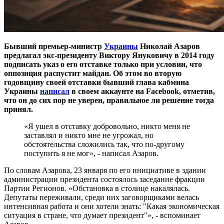
Бывший премьер-министр
Украины
Николай Азаров
предлагал экс-президенту Виктору Януковичу в 2014 году
подписать указ о его отставке только при условии, что
оппозиция распустит майдан. Об этом во вторую
годовщину своей отставки бывший глава кабмина
Украины
написал
в своем аккаунте на Facebook, отметив,
что он до сих пор не уверен, правильное ли решение тогда
принял.
«Я ушел в отставку добровольно, никто меня не
заставлял и никто мне не угрожал, но
обстоятельства сложились так, что по-другому
поступить я не мог», - написал Азаров.
По словам Азарова, 23 января по его инициативе в здании
администрации президента состоялось заседание фракции
Партии Регионов. «Обстановка в столице накалялась.
Депутаты переживали, среди них заговорщиками велась
интенсивная работа и они хотели знать: "Какая экономическая
ситуация в стране, что думает президент"», - вспоминает