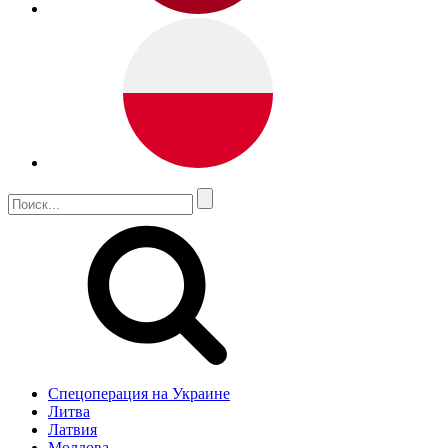
Спецоперация на Украине
Литва
Латвия
Молдова