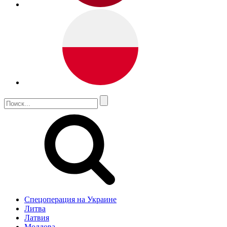
Спецоперация на Украине
Литва
Латвия
Молдова