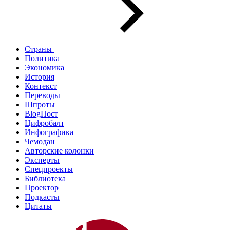
Страны
Политика
Экономика
История
Контекст
Переводы
Шпроты
BlogПост
Цифробалт
Инфографика
Чемодан
Авторские колонки
Эксперты
Спецпроекты
Библиотека
Проектор
Подкасты
Цитаты